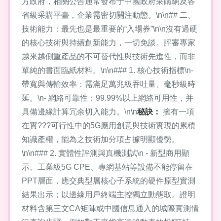
方政府，相關公告通常發布于中國政府采購網及各
省級采購平臺，企業需密切關注動態。\n\n## 二、
技術能力：最先也是最重要的“入場券”\n\n沒有過硬
的核心技術與持續創新能力，一切免談。評審專家
越來越側重產品的不可替代性與技術先進性，而非
單純的書面臨紙材料。\n\n### 1. 核心技術指標\n-
帶寬與傳輸效率：需滿足萬兆級吞吐量、毫秒級時
延。\n- 網絡可靠性：99.99%以上網絡可用性，并
具備邊緣計算冗余切入能力。\n\n
秘訣：
擁有一項
在實???可行性中的5G應用創意與技術實現的累積
知識產權，能為之技術加分項占據明顯優勢。
\n\n### 2. 實體性評測與真機測試\n - 新型商用顯
示、工業級5G CPE、專網基站等設備不能停留在
PPT層面，應交典型層核心子系統的硬件原型實測
結果出示；以邊緣用戶終端主控獨立動態取。證明
材料含第三文CA矩陣或中國信息通入的城際實測情