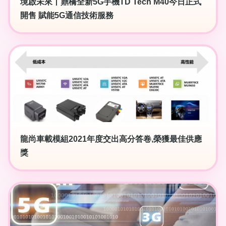
境啟未來丨鼎橋全新5G手機TD Tech M40今日正式
開售 賦能5G通信技術服務
龍尚車載模組2021年度交出高分答卷,榮獲最佳供應
獎