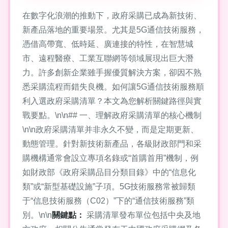
在數字化浪潮的推動下，政府采購已成為新技術、
新產品落地的重要場景。尤其是5G通信技術服務，
憑借高帶寬、低時延、廣連接的特性，在智慧城
市、遠程醫療、工業互聯網等領域展現出巨大潛
力。許多創新企業雖手握優質解決方案，卻因不熟
悉采購流程而錯失良機。如何讓5G通信技術服務順
利入選政府采購清單？本文為您解析關鍵路徑與實
戰要點。\n\n## 一、理解政府采購清單的核心機制
\n\n政府采購清單并非永久不變，而是定期更新、
動態管理。針對新技術新產品，各級財政部門和采
購機構通常會設立專項名錄或“首購首用”機制，例
如財政部《政府采購品目分類目錄》中的“信息化
類”或“新型基礎設施”子項。5G技術服務常被歸類
于“信息技術服務（C02）”下的“通信技術服務”類
別。\n\n
關鍵點：
采購清單發布單位包括中央及地