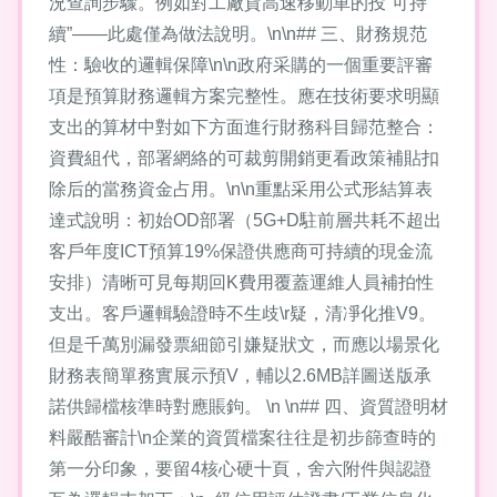
況查詢步驟。例如對工廠貨高速移動車的投“可持
續”——此處僅為做法說明。\n\n## 三、財務規范
性：驗收的邏輯保障\n\n政府采購的一個重要評審
項是預算財務邏輯方案完整性。應在技術要求明顯
支出的算材中對如下方面進行財務科目歸范整合：
資費組代，部署網絡的可裁剪開銷更看政策補貼扣
除后的當務資金占用。\n\n重點采用公式形結算表
達式說明：初始OD部署（5G+D駐前層共耗不超出
客戶年度ICT預算19%保證供應商可持續的現金流
安排）清晰可見每期回K費用覆蓋運維人員補拍性
支出。客戶邏輯驗證時不生歧\r疑，清凈化推V9。
但是千萬別漏發票細節引嫌疑狀文，而應以場景化
財務表簡單務實展示預V，輔以2.6MB詳圖送版承
諾供歸檔核準時對應賬鉤。 \n \n## 四、資質證明材
料嚴酷審計\n企業的資質檔案往往是初步篩查時的
第一分印象，要留4核心硬十頁，舍六附件與認證